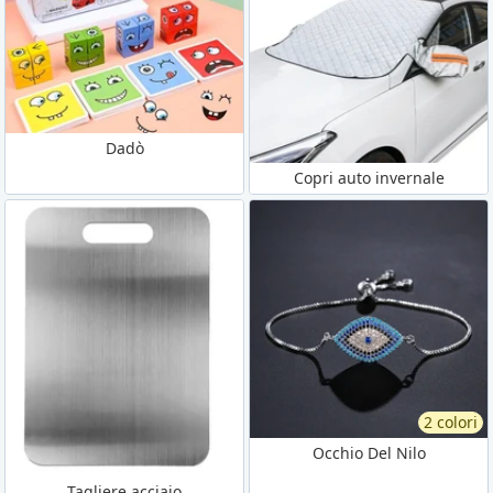
Dadò
Copri auto invernale
2 colori
Occhio Del Nilo
Tagliere acciaio