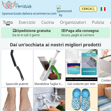
Amisia
CERCA
Sponsorizzato da
hora-ecommerce.com
Tutto
Esercizio
Cucina
Organizzatori
Pulizia
Paga alla consegna
Spedizione gratuita
Sicuro, paghi al corriere
Da te in soli 3 giorni
Magazzino in Italia
Garanzia di qualità
Dai un'occhiata ai nostri migliori prodotti
Paga alla consegna
Sicuro, paghi al corriere
Conten
Spazzole pulenti
Mandolina Taglia Verdure
Gel isolante per tetti